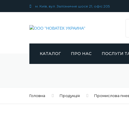
м. Київ, вул. Залізничне шосе 21, офіс 205
КАТАЛОГ
ПРО НАС
ПОСЛУГИ Т
ХОЛОДИЛЬНЕ ОБЛАДНАННЯ
ПАРТНЕРИ
СЕРВІС ТА Р
ХОЛОДИЛЬН
ОБЛАДНАНН
КОМПРЕСОРНЕ ОБЛАДНАННЯ
Головна
Продукція
Промислова пне
ГАЛУЗЕВІ РІШ
ПРОМИСЛОВА ПНЕВМАТИКА
ПРОГРАМИ СП
СИСТЕМИ ПІДГОТОВКИ
СТИСНЕНОГО ПОВІТРЯ ТА
ГАЗІВ
ЕНЕРГОЗБЕРІ