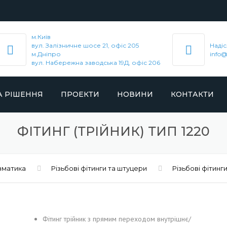
м.Київ
вул. Залізничне шосе 21, офіс 205
Надіс
м.Дніпро
info@
вул. Набережна заводська 19Д, офіс 206
А РІШЕННЯ
ПРОЕКТИ
НОВИНИ
КОНТАКТИ
ЕМОНТ
MTA SPA
ФІТИНГ (ТРІЙНИК) ТИП 1220
ОГО
Я
ATMOS CHRÁST
вматика
ЕННЯ
Різьбові фітинги та штуцери
Різьбові фітинги
J.A. BECKER & SÖHNE
ІВРОБІТНИЦТВА
AIRTAC INTERNATIONAL GROUP
ГАЮЧІ ЗАХОДИ
Фітинг трійник з прямим переходом внутрішнє/
COZZANI ING. MARIO S.R.L.