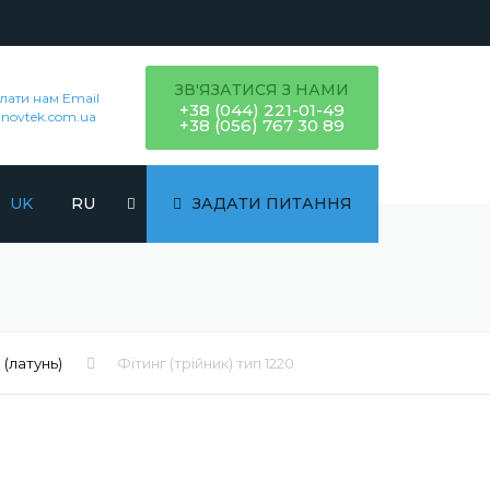
ЗВ'ЯЗАТИСЯ З НАМИ
лати нам Email
+38 (044) 221-01-49
novtek.com.ua
+38 (056) 767 30 89
UK
RU
ЗАДАТИ ПИТАННЯ
 (латунь)
Фітинг (трійник) тип 1220