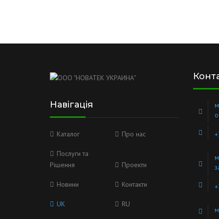
Конт
Навігація
м
о
Каталог
Про нас
+
Послуги та
м
Рішення
Проекти
з
Новини
Контакти
+
UK
RU
м