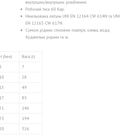
внутрішнє/внутрішнє різьблення.
КЛЮЧ ТА
Робочий тиск 60 бар.
CABERO WÄRMETAUSCHER
НЯ
GMBH
Нікельована латунь UNI EN 12164 CW 614N та UNI
EN 12165 CW 617N.
Сумісні рідини: стиснене повітря, олива, вода,
MITA BIORULLI SRL
будівельні рідини та ін.
H (hex)
Вага (г)
8
7
10
28
13
49
17
85
21
146
25
194
30
326