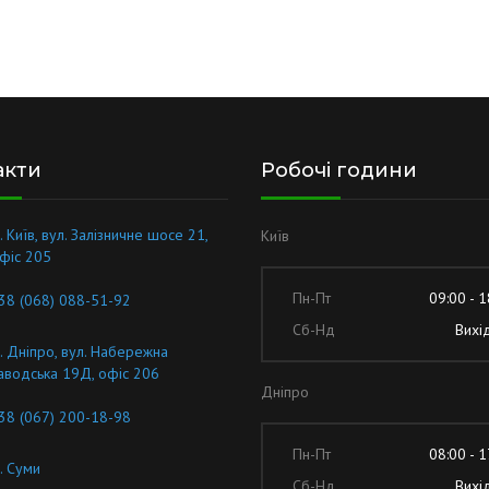
акти
Робочі години
. Київ, вул. Залізничне шосе 21,
Київ
фіс 205
Пн-Пт
09:00 - 1
38 (068) 088-51-92
Сб-Нд
Вихі
. Дніпро, вул. Набережна
аводська 19Д, офіс 206
Дніпро
38 (067) 200-18-98
Пн-Пт
08:00 - 1
. Суми
Сб-Нд
Вихі