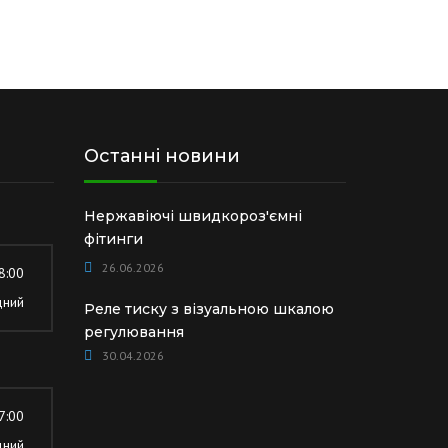
Останні новини
Нержавіючі швидкороз'ємні
фітинги
26.06.2026
8:00
дний
Реле тиску з візуальною шкалою
регулювання
30.04.2026
7:00
дний