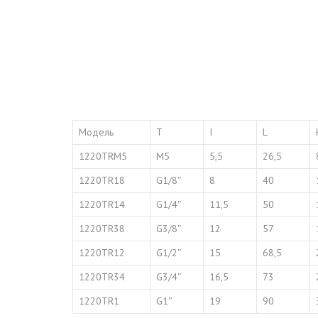
ОБ'ЄКТИ ПІД 
ПРОЕКТУВАН
Модель
T
I
L
1220TRM5
M5
5,5
26,5
1220TR18
G1/8″
8
40
1220TR14
G1/4″
11,5
50
1220TR38
G3/8″
12
57
1220TR12
G1/2″
15
68,5
1220TR34
G3/4″
16,5
73
1220TR1
G1″
19
90