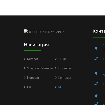
Конт
Навигация
г
ш
Каталог
О нас
+
Услуги и Решения
Проекты
г
з
Новости
Контакты
+
UK
RU
г
+