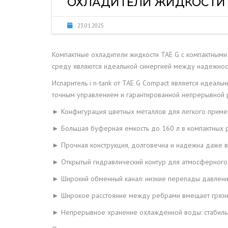
ОХЛАДИТЕЛИ ЖИДКОСТИ 
СЖАТОГО ВОЗДУХА И ГАЗОВ
МЕРОПРИЯТИЯ
23.01.2025
ОБЬЕКТЫ ПОД К
ПРОЕКТИРОВАН
Компактные охладители жидкости TAE G с компактными
среду являются идеальной синергией между надежнос
Испаритель i n-tank от TAE G Compact является идеа
точным управлением и гарантированной непрерывной р
► Конфигурация цветных металлов для легкого приме
► Большая буферная емкость до 160 л в компактных р
► Прочная конструкция, долговечна и надежна даже в
► Открытый гидравлический контур для атмосферного
► Широкий обменный канал: низкие перепады давлени
► Широкое расстояние между ребрами вмещает грязну
► Непрерывное хранение охлажденной воды: стабильны