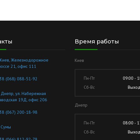
акты
Время работы
.Киев, Железнодорожное
Киев
оссе 21, офис 111
Пн-Пт
09:00 - 1
38 (068) 088-51-92
Сб-Вс
Выхо
. Днепр, ул. Набережная
аводская 19Д, офис 206
Днепр
38 (067) 200-18-98
Пн-Пт
08:00 - 1
. Сумы
Сб-Вс
Выхо
38 (066) 812-92-78