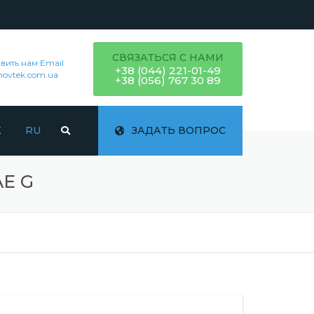
СВЯЗАТЬСЯ С НАМИ
вить нам Email
+38 (044) 221-01-49
novtek.com.ua
+38 (056) 767 30 89
K
RU
ЗАДАТЬ ВОПРОС
E G