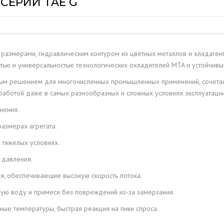
СЕРИИ TAE G
CABERO WÄRMETAUSCHER
GMBH
ЛЮЧ И
ИЕ
MITA BIORULLI SRL
 размерами, гидравлическим контуром из цветных металлов и хладаг
тью и универсальностью технологических охладителей MTA и устойчив
льным решением для многочисленных промышленных применений, сочета
аботой даже в самых разнообразных и сложных условиях эксплуатации
нения.
азмерах агрегата.
 тяжелых условиях.
 давления.
я, обеспечивающие высокую скорость потока.
ю воду и примеси без повреждений из-за замерзания.
е температуры, быстрая реакция на пики спроса.