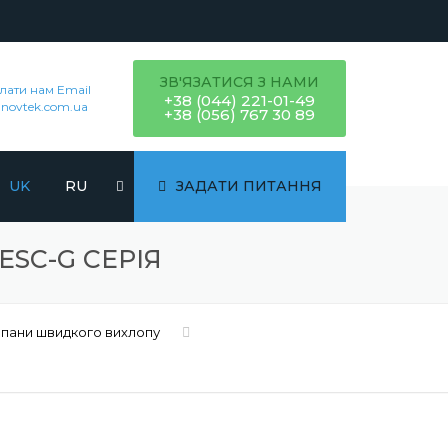
ЗВ'ЯЗАТИСЯ З НАМИ
лати нам Email
+38 (044) 221-01-49
novtek.com.ua
+38 (056) 767 30 89
UK
RU
ЗАДАТИ ПИТАННЯ
SC-G СЕРІЯ
пани швидкого вихлопу