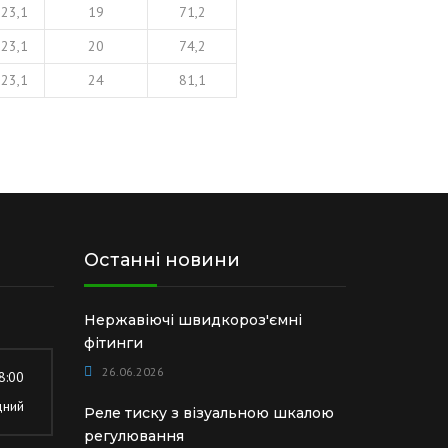
23,1
19
71,2
23,1
20
74,2
23,1
24
81,1
Останні новини
Нержавіючі швидкороз'ємні
фітинги
26.06.2026
8:00
дний
Реле тиску з візуальною шкалою
регулювання