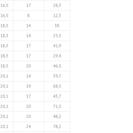
16,5
17
28,3
16,5
8
12,3
18,3
14
38
18,3
14
25,5
18,3
17
41,9
18,3
17
29,4
18,3
20
46,5
20,1
14
39,7
20,1
19
68,5
20,1
17
43,7
20,1
20
71,5
20,1
20
48,2
20,1
24
78,2