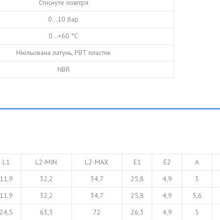
Стиснуте повітря
0…10 бар
0…+60 °С
Нікільована латунь, PBT пластик
NBR
L1
L2-MIN
L2-MAX
E1
E2
A
11,9
32,2
34,7
25,8
4,9
3
11,9
32,2
34,7
25,8
4,9
3,6
24,5
63,3
72
26,3
4,9
5