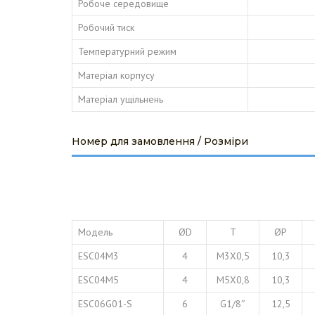
Робоче середовище
Робочий тиск
Температурний режим
Матеріал корпусу
Матеріал ущільнень
Номер для замовлення / Розміри
Модель
ØD
T
ØP
ESC04M3
4
M3X0,5
10,3
ESC04M5
4
M5X0,8
10,3
ESC06G01-S
6
G1/8″
12,5