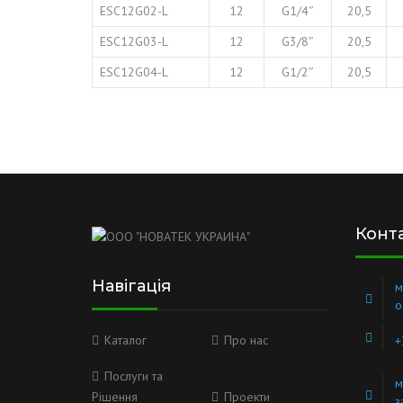
ESC12G02-L
12
G1/4″
20,5
ESC12G03-L
12
G3/8″
20,5
ESC12G04-L
12
G1/2″
20,5
Конт
Навігація
м
о
Каталог
Про нас
+
Послуги та
м
Рішення
Проекти
з