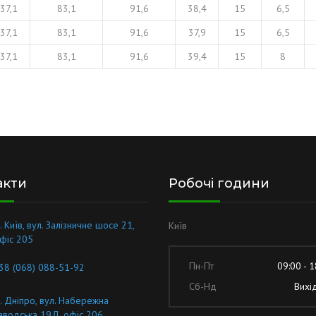
37,1
83,1
91,6
38,4
15
6,5
37,1
83,1
91,6
37,9
15
6,5
37,1
83,1
91,6
39,4
15
8
акти
Робочі години
. Київ, вул. Залізничне шосе 21,
Київ
фіс 205
Пн-Пт
09:00 - 1
38 (068) 088-51-92
Сб-Нд
Вихі
. Дніпро, вул. Набережна
аводська 19Д, офіс 206