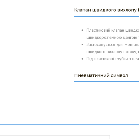
КЛЮЧ ТА
Клапан швидкого вихлопу і
CABERO WÄRMETAUSCHER
НЯ
GMBH
Пластиковий клапан швидко
MITA BIORULLI SRL
швидкороз'ємною цангою т
Застосовується для монтаж
швидкого вихлопу потоку, 
Під пластикові трубки з не
Пневматичний символ