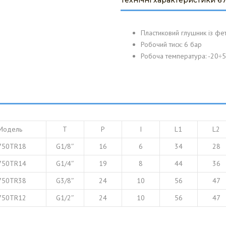
Технічні характеристики 6
КЛЮЧ ТА
CABERO WÄRMETAUSCHER
НЯ
GMBH
Пластиковий глушник із фе
Робочий тиск: 6 бар
MITA BIORULLI SRL
Робоча температура: -20÷
Модель
T
P
I
L1
L2
750TR18
G1/8″
16
6
34
28
750TR14
G1/4″
19
8
44
36
750TR38
G3/8″
24
10
56
47
750TR12
G1/2″
24
10
56
47