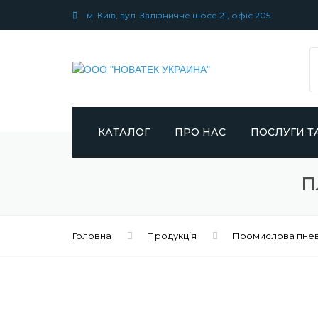
м. Київ, вул. Залізничне шосе 21, офіс 205
КАТАЛОГ
ПРО НАС
ПОСЛУГИ Т
ХОЛОДИЛЬНЕ ОБЛАДНАННЯ
ПАРТНЕРИ
СЕРВІС ТА Р
П
ХОЛОДИЛЬН
ОБЛАДНАНН
КОМПРЕСОРНЕ ОБЛАДНАННЯ
Головна
Продукція
Промислова пне
ГАЛУЗЕВІ РІШ
ПРОМИСЛОВА ПНЕВМАТИКА
ПРОГРАМИ СП
СИСТЕМИ ПІДГОТОВКИ
СТИСНЕНОГО ПОВІТРЯ ТА
ГАЗІВ
ЕНЕРГОЗБЕРІ