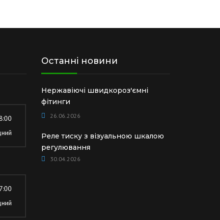
Останні новини
Нержавіючі швидкороз'ємні
фітинги
26.06.2026
8:00
дний
Реле тиску з візуальною шкалою
регулювання
30.04.2026
7:00
дний