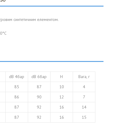
750
тровим синтетичним елементом.
50°C
dB 4бар
dB 6бар
H
Вага, г
85
87
10
4
86
90
12
7
87
92
16
14
87
92
16
15