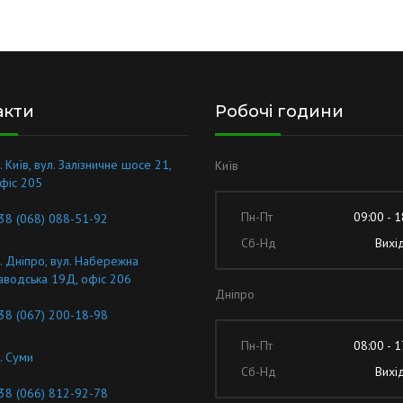
акти
Робочі години
. Київ, вул. Залізничне шосе 21,
Київ
фіс 205
Пн-Пт
09:00 - 1
38 (068) 088-51-92
Сб-Нд
Вихі
. Дніпро, вул. Набережна
аводська 19Д, офіс 206
Дніпро
38 (067) 200-18-98
Пн-Пт
08:00 - 1
. Суми
Сб-Нд
Вихі
38 (066) 812-92-78