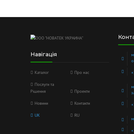
Конт
Навігація
м
о
Каталог
Про нас
+
Послуги та
м
Рішення
Проекти
з
Новини
Контакти
+
UK
RU
м
+