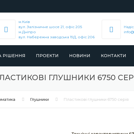
м.Київ
вул. Залізничне шосе 21, офіс 205
Надіс
м.Дніпро
info@
вул. Набережна заводська 19Д, офіс 206
А РІШЕННЯ
ПРОЕКТИ
НОВИНИ
КОНТАКТИ
ЕМОНТ
MTA SPA
ЛАСТИКОВІ ГЛУШНИКИ 6750 СЕР
ОГО
Я
ATMOS CHRÁST
вматика
ЕННЯ
Глушники
Пластикові глушники 6750 серія
J.A. BECKER & SÖHNE
ІВРОБІТНИЦТВА
AIRTAC INTERNATIONAL GROUP
ГАЮЧІ ЗАХОДИ
COZZANI ING. MARIO S.R.L.