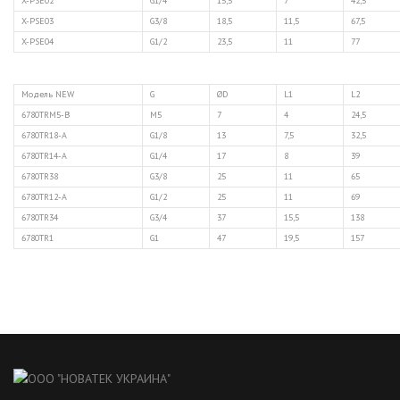
X-PSE02
G1/4
15,5
7
42,5
X-PSE03
G3/8
18,5
11,5
67,5
X-PSE04
G1/2
23,5
11
77
Модель NEW
G
ØD
L1
L2
6780TRM5-B
M5
7
4
24,5
6780TR18-A
G1/8
13
7,5
32,5
6780TR14-A
G1/4
17
8
39
6780TR38
G3/8
25
11
65
6780TR12-A
G1/2
25
11
69
6780TR34
G3/4
37
15,5
138
6780TR1
G1
47
19,5
157