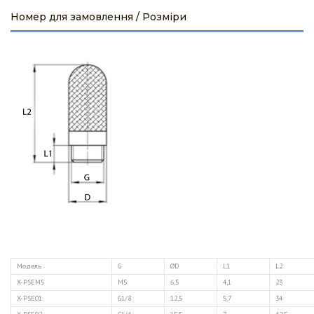
Номер для замовлення / Розміри
Модель
G
ØD
L1
L2
X-PSEM5
M5
6,5
4,1
23
X-PSE01
G1/8
12,5
5,7
34