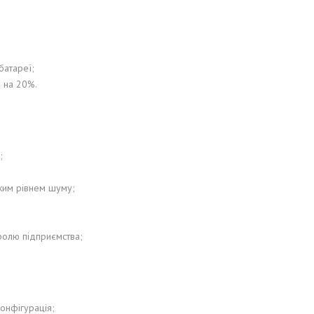
батареї;
 на 20%.
;
ьким рівнем шуму;
ролю підприємства;
конфігурація;