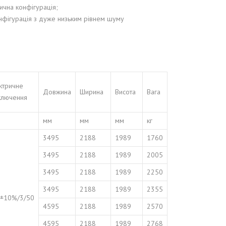
ична конфігурація;
онфігурація з дуже низьким рівнем шуму
ктричне
Довжина
Ширина
Висота
Вага
ключення
мм
мм
мм
кг
3495
2188
1989
1760
3495
2188
1989
2005
3495
2188
1989
2250
3495
2188
1989
2355
±10%/3/50
4595
2188
1989
2570
4595
2188
1989
2768