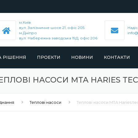
м.Київ
вул. Залізничне шосе 21, офіс 205
Надіс
м.Дніпро
info@
вул. Набережна заводська 19Д, офіс 206
А РІШЕННЯ
ПРОЕКТИ
НОВИНИ
КОНТАКТИ
ЕМОНТ
MTA SPA
ЕПЛОВІ НАСОСИ MTA HARIES TE
ОГО
Я
ATMOS CHRÁST
днання
ЕННЯ
Теплові насоси
Теплові насоси MTA Haries te
J.A. BECKER & SÖHNE
ІВРОБІТНИЦТВА
AIRTAC INTERNATIONAL GROUP
ГАЮЧІ ЗАХОДИ
COZZANI ING. MARIO S.R.L.