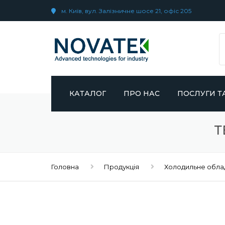
м. Київ, вул. Залізничне шосе 21, офіс 205
КАТАЛОГ
ПРО НАС
ПОСЛУГИ Т
ХОЛОДИЛЬНЕ ОБЛАДНАННЯ
ПАРТНЕРИ
СЕРВІС ТА Р
Т
ХОЛОДИЛЬН
ОБЛАДНАНН
КОМПРЕСОРНЕ ОБЛАДНАННЯ
Головна
Продукція
Холодильне обла
ГАЛУЗЕВІ РІШ
ПРОМИСЛОВА ПНЕВМАТИКА
ПРОГРАМИ СП
СИСТЕМИ ПІДГОТОВКИ
СТИСНЕНОГО ПОВІТРЯ ТА
ГАЗІВ
ЕНЕРГОЗБЕРІ