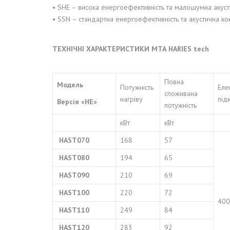
• SHE – висока енергоефективність та малошумна акуст
• SSN – стандартна енергоефективність та акустична к
ТЕХНІЧНІ ХАРАКТЕРИСТИКИ
MTA
HARIES
tech
Повна
Модель
Потужність
Еле
споживана
нагріву
під
Версія «
HE
»
потужність
кВт
кВт
H
AST070
168
57
HAST080
194
65
HAST090
210
69
HAST100
220
72
400
HAST110
249
84
HAST120
283
92