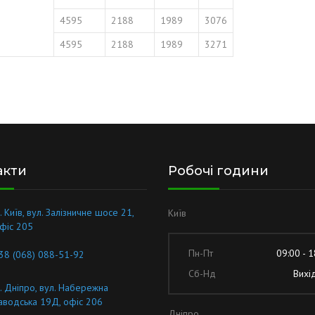
4595
2188
1989
3076
4595
2188
1989
3271
акти
Робочі години
. Київ, вул. Залізничне шосе 21,
Київ
фіс 205
Пн-Пт
09:00 - 1
38 (068) 088-51-92
Сб-Нд
Вихі
. Дніпро, вул. Набережна
аводська 19Д, офіс 206
Дніпро