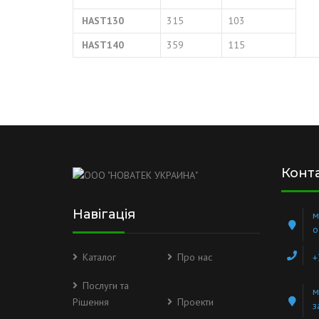
HAST130
315
103
HAST140
359
115
Конт
Навігація
м
о
Каталог
Про нас
+
Послуги та
м
Рішення
Проекти
з