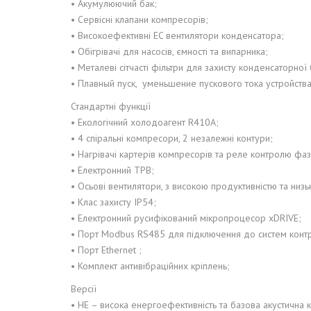
• Акумулюючий бак;
• Сервісні клапани компресорів;
• Високоефективні EC вентилятори конденсатора;
• Обігрівачі для насосів, ємності та випарника;
• Металеві сітчасті фільтри для захисту конденсаторної 
• Плавный пуск, уменьшение пускового тока устройства
Стандартні функції
• Екологічний холодоагент R410A;
• 4 спіральні компресори, 2 незалежні контури;
• Нагрівачі картерів компресорів та реле контролю фаз
• Електронний ТРВ;
• Осьові вентилятори, з високою продуктивністю та низ
• Клас захисту IP54;
• Електронний русифікований мікропроцесор xDRIVE;
• Порт Modbus RS485 для підключення до систем конт
• Порт Ethernet ;
• Комплект антивібраційних кріплень;
Версії
• HE – висока енергоефективність та базова акустична 