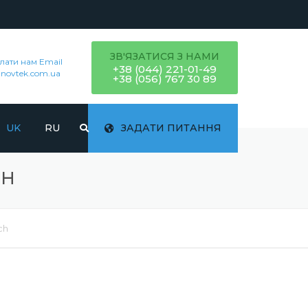
ЗВ'ЯЗАТИСЯ З НАМИ
лати нам Email
+38 (044) 221-01-49
novtek.com.ua
+38 (056) 767 30 89
UK
RU
ЗАДАТИ ПИТАННЯ
CH
ch