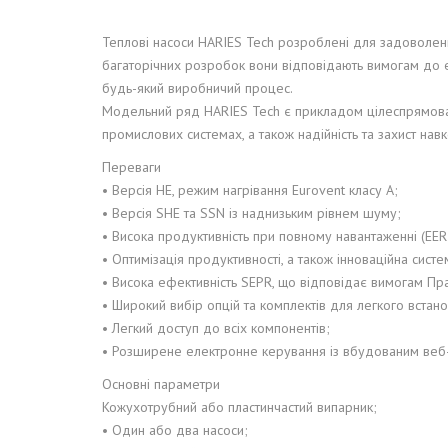
ОБ'ЄКТИ ПІД 
Теплові насоси HARIES Tech розроблені для задоволення
ПРОЕКТУВАН
багаторічних розробок вони відповідають вимогам до е
будь-який виробничий процес.
Модельний ряд HARIES Tech є прикладом цілеспрямован
промислових системах, а також надійність та захист н
Переваги
• Версія HE, режим нагрівання Eurovent класу A;
• Версія SHE та SSN із наднизьким рівнем шуму;
• Висока продуктивність при повному навантаженні (EER
• Оптимізація продуктивності, а також інноваційна сис
• Висока ефективність SEPR, що відповідає вимогам Пр
• Широкий вибір опцій та комплектів для легкого встан
• Легкий доступ до всіх компонентів;
• Розширене електронне керування із вбудованим веб
Основні параметри
Кожухотрубний або пластинчастий випарник;
• Один або два насоси;