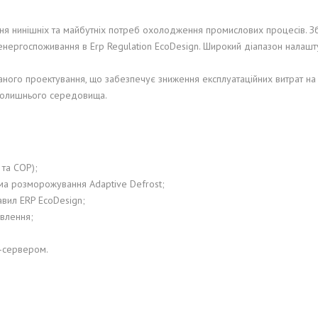
КЛЮЧ ТА
CABERO WÄRMETAUSCHER
 нинішніх та майбутніх потреб охолодження промислових процесів. Збер
НЯ
GMBH
нергоспоживання в Erp Regulation EcoDesign. Широкий діапазон налашту
MITA BIORULLI SRL
ого проектування, що забезпечує зниження експлуатаційних витрат на 
авколишнього середовища.
 та COP);
тема розморожування Adaptive Defrost;
авил ERP EcoDesign;
овлення;
-сервером.