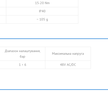
15-20 Nm
IP40
~ 105 g
Діапазон налаштування,
Максимальна напруга
бар
1 ÷ 6
48V AC/DC