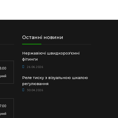
Останні новини
Нержавіючі швидкороз'ємні
фітинги
26.06.2026
8:00
дний
Реле тиску з візуальною шкалою
регулювання
30.04.2026
7:00
дний