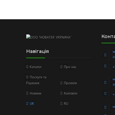
Конт
Навігація
м
о
Каталог
Про нас
+
Послуги та
м
Рішення
Проекти
з
Новини
Контакти
+
UK
RU
м