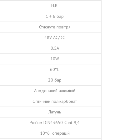
Н.В.
1 ÷ 6 бар
Стиснуте повітря
48V AC/DC
0,5A
10W
60°C
20 бар
Анодований алюміній
Оптичний полікарбонат
Латунь
Роз'єм DIN43650-C int-9,4
10^6 операцій