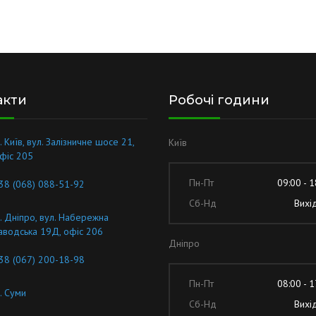
акти
Робочі години
. Київ, вул. Залізничне шосе 21,
Київ
фіс 205
Пн-Пт
09:00 - 1
38 (068) 088-51-92
Сб-Нд
Вихі
. Дніпро, вул. Набережна
аводська 19Д, офіс 206
Дніпро
38 (067) 200-18-98
Пн-Пт
08:00 - 1
. Суми
Сб-Нд
Вихі