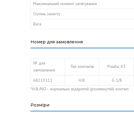
Максимальний момент затягування
Ступінь захисту
Вага
Номер для замовлення
№ для
Тип контактів
Різьба, Х3
замовлення
68213111
Н.В.
G 1/8
*Н.В./NO– нормально відкритий (розімкнутий) контакт.
Розміри