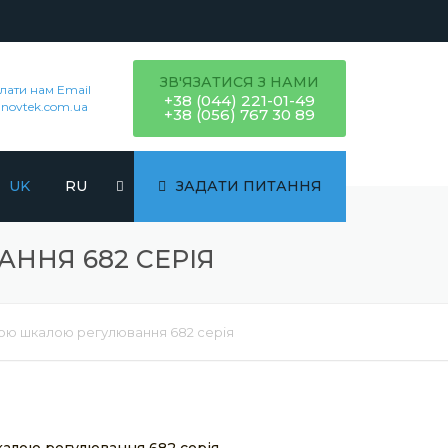
ЗВ'ЯЗАТИСЯ З НАМИ
лати нам Email
+38 (044) 221-01-49
novtek.com.ua
+38 (056) 767 30 89
UK
RU
ЗАДАТИ ПИТАННЯ
ННЯ 682 СЕРІЯ
ною шкалою регулювання 682 серія