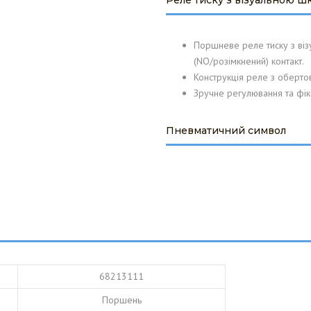
Реле тиску з візуальною ш
КЛЮЧ ТА
CABERO WÄRMETAUSCHER
НЯ
GMBH
Поршневе реле тиску з ві
(NO/розімкнений) контакт.
MITA BIORULLI SRL
Конструкція реле з оберто
Зручне регулювання та фік
Пневматичний символ
68213111
Поршень