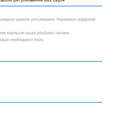
калою регулювання 682 серія
зуальною шкалою регулювання. Нормально відкритий
вим корпусом щодо різьбової частини.
сація необхідного тиску.